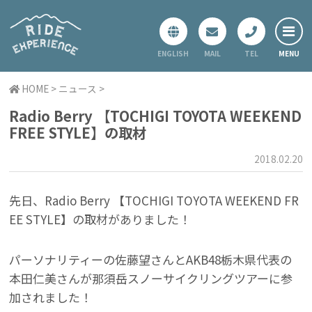
ENGLISH
MAIL
TEL
ホーム
HOME
>
ニュース
>
レギュラーツアー
Radio Berry 【TOCHIGI TOYOTA WEEKEND
スペシャルツアー
FREE STYLE】の取材
プライベートツアー
2018.02.20
ニュース
先日、Radio Berry 【TOCHIGI TOYOTA WEEKEND FR
会社概要
EE STYLE】の取材がありました！
お問い合わせ
パーソナリティーの佐藤望さんとAKB48栃木県代表の
本田仁美さんが那須岳スノーサイクリングツアーに参
加されました！