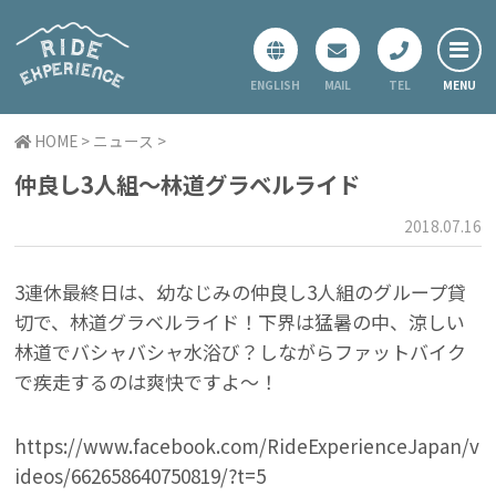
ENGLISH
MAIL
TEL
ホーム
HOME
>
ニュース
>
レギュラーツアー
仲良し3人組～林道グラベルライド
スペシャルツアー
2018.07.16
プライベートツアー
ニュース
3連休最終日は、幼なじみの仲良し3人組のグループ貸
切で、林道グラベルライド！下界は猛暑の中、涼しい
会社概要
林道でバシャバシャ水浴び？しながらファットバイク
お問い合わせ
で疾走するのは爽快ですよ〜！
https://www.facebook.com/RideExperienceJapan/v
ideos/662658640750819/?t=5