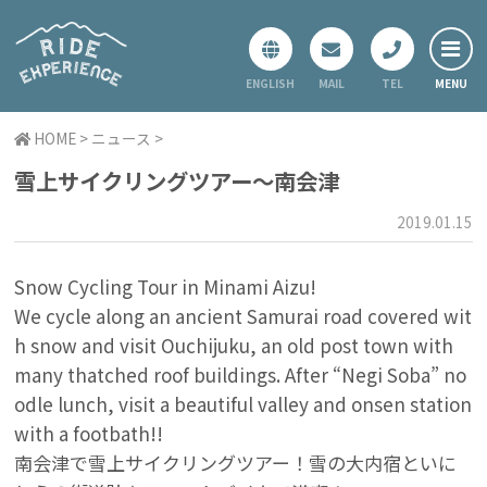
ENGLISH
MAIL
TEL
ホーム
HOME
>
ニュース
>
レギュラーツアー
雪上サイクリングツアー～南会津
スペシャルツアー
2019.01.15
プライベートツアー
ニュース
Snow Cycling Tour in Minami Aizu!
We cycle along an ancient Samurai road covered wit
会社概要
h snow and visit Ouchijuku, an old post town with
お問い合わせ
many thatched roof buildings. After “Negi Soba” no
odle lunch, visit a beautiful valley and onsen station
with a footbath!!
南会津で雪上サイクリングツアー！雪の大内宿といに