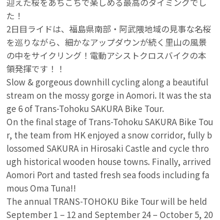
迎えた桜をあちこちで楽しめる最高のタイミングでし
た！
2日目ライドは、福島県南部・阿武隈地域の見事な名桜
を巡りながら、細かなアップダウンが続く里山の風景
の中をサイクリング！電動アシストクロスバイクの本
領発揮です！！
Slow & gorgeous downhill cycling along a beautiful
stream on the mossy gorge in Aomori. It was the sta
ge 6 of Trans-Tohoku SAKURA Bike Tour.
On the final stage of Trans-Tohoku SAKURA Bike Tou
r, the team from HK enjoyed a snow corridor, fully b
lossomed SAKURA in Hirosaki Castle and cycle thro
ugh historical wooden house towns. Finally, arrived
Aomori Port and tasted fresh sea foods including fa
mous Oma Tuna!!
The annual TRANS-TOHOKU Bike Tour will be held
September 1 – 12 and September 24 – October 5, 20