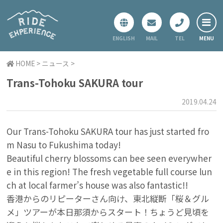
ENGLISH
MAIL
TEL
ホーム
HOME
>
ニュース
>
レギュラーツアー
Trans-Tohoku SAKURA tour
スペシャルツアー
2019.04.24
プライベートツアー
ニュース
Our Trans-Tohoku SAKURA tour has just started fro
m Nasu to Fukushima today!
会社概要
Beautiful cherry blossoms can bee seen everywher
お問い合わせ
e in this region! The fresh vegetable full course lun
ch at local farmer’s house was also fantastic!!
香港からのリピーターさん向け、東北縦断「桜＆グル
メ」ツアーが本日那須からスタート！ちょうど見頃を