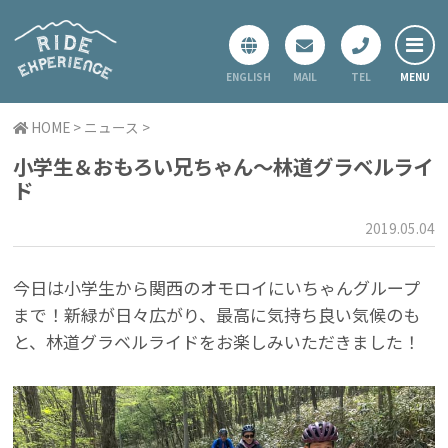
ENGLISH
MAIL
TEL
ホーム
HOME
>
ニュース
>
レギュラーツアー
小学生＆おもろい兄ちゃん～林道グラベルライ
スペシャルツアー
ド
プライベートツアー
2019.05.04
ニュース
今日は小学生から関西のオモロイにいちゃんグループ
会社概要
まで！新緑が日々広がり、最高に気持ち良い気候のも
お問い合わせ
と、林道グラベルライドをお楽しみいただきました！