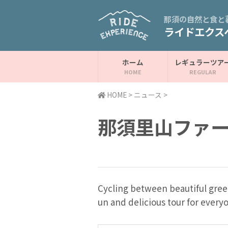
那須の自然と食と
ライドエクス
ホーム
レギュラーツア
HOME
>
ニュース
>
那須里山ファ
Cycling between beautiful green 
un and delicious tour for every