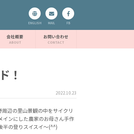
ENGLISH
MAIL
FB
会社概要
お問い合わせ
ド！
2022.10.23
野周辺の里山景観の中をサイクリ
メインにした農家のお母さん手作
半の登りスイスイ〜(^^)